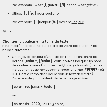
Par exemple : C’est
[i]
génial !
[/i]
donne C’est
génial !
Utilisez
[u][/u]
pour souligner.
Par exemple :
[u]
Bonjour
[/u]
devient
Bonjour
Haut
Changer la couleur et la taille du texte
Pour modifier la couleur ou la taille de votre texte utilisez les
balises suivantes :
Changez la couleur d’un texte en l’encadrant entre les
balises
[color=][/color]
. Vous pouvez indiquer un nom
de couleur connu (comme : red, blue, yellow, etc.) ou bien
indiquer un code hexadécimal sous la forme
#FFFFFF
(où
FFFFFF est à remplacer par la valeur hexadécimale).
Par exemple, pour obtenir du texte rouge utilisez :
[color=red]
Salut !
[/color]
ou
[color=#FF0000]
Salut !
[/color]