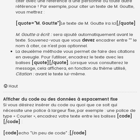
citer avec une référence à une personne ou toute autre
référence ! Par exemple, pour citer un texte de M. Goutte,
vous mettrez :
[quote="M. Goutte"]
Le texte de M. Goutte ira ici
[/quote]
M. Goutte a écrit :
sera ajouté automatiquement avant le
texte. Souvenez-vous que vous
devez
encadrer entre "" le
nom à citer, ce n’est pas optionnel.
La deuxième méthode vous permet de faire des citations
en aveugle. Pour l’utiliser, encadrez le texte avec les
balises
[quote][/quote]
. Lorsque vous consulterez le
message, cela affichera, en fonction du thème utilisé,
Citation :
avant le texte lui-même.
Haut
Afficher du code ou des données à espacement fixe
Si vous désirez insérer du code ou quoi que ce soit qui
nécessite une police à largeur fixe, par exemple : une police de
type « Courier », encadrez votre texte entre les balises
[code]
[/code]
:
[code]
echo "Un peu de code" ;
[/code]