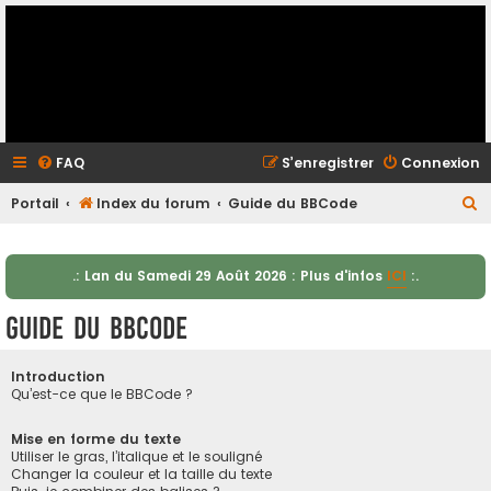
FAQ
S’enregistrer
Connexion
R
Portail
Index du forum
Guide du BBCode
e
c
.: Lan du Samedi 29 Août 2026 : Plus d'infos
ICI
:.
h
e
Guide du BBCode
r
c
Introduction
Qu’est-ce que le BBCode ?
h
e
Mise en forme du texte
Utiliser le gras, l’italique et le souligné
r
Changer la couleur et la taille du texte