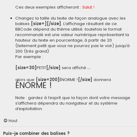
Ces deux exemples afficheront :
Salut !
Changez la taille du texte de façon analogue avec les
balises
[size=][/size]
. L’affichage résultant de ce
BBCode dépend du thème utilisé. toutefois le format
recommandé est une valeur numérique représentant la
hauteur du texte en pourcentage, à partir de 20
(tellement petit que vous ne pourrez pas le voir) jusqu’à
200 (très grand).
Par exemple :
[size=30]
PETIT
[/size]
sera affiché
PETIT
alors que
[size=200]
ÉNORME !
[/size]
donnera
ÉNORME !
Note : gardez à l’esprit que la façon dont votre message
s’affichera dépendra du navigateur et du système
d’exploitation.
Haut
Puis-je combiner des balises ?