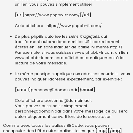
un lien, vous pouvez simplement utiliser :
[url]
https://www.phpbb-fr.com/
[/url]
Cela affichera :
https://www.phpbb-fr.com/
De plus, phpBB autorise les
Liens magiques
, qui
transforment automatiquement les URL correctement
écrites en lien sans indiquer de balise, ni même http://.
Par exemple, si vous saisissez www.phpbb-fr.com, un lien
www.phpbb-fr.com
sera affiché automatiquement à la
lecture de votre message.
Le même principe s’applique aux adresses courriels : vous
pouvez indiquer l’adresse explicitement, par exemple :
[email]
personne@domain.adr
[/email]
Cela affichera
personne@domain.adr
.
Vous pouvez aussi saisir simplement
personne@domain.adr dans votre message, ce qui sera
automatiquement converti lors de la consultation.
Comme avec toutes les balises BBCode, vous pouvez
encapsuler des URL d’autres balises telles que
[img][/img]