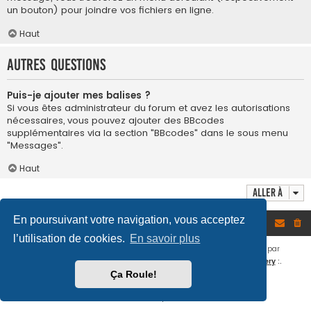
un bouton) pour joindre vos fichiers en ligne.
Haut
Autres questions
Puis-je ajouter mes balises ?
Si vous êtes administrateur du forum et avez les autorisations
nécessaires, vous pouvez ajouter des BBcodes
supplémentaires via la section "BBcodes" dans le sous menu
"Messages".
Haut
Aller à
En poursuivant votre navigation, vous acceptez
Portail
Index du forum
l’utilisation de cookies.
En savoir plus
.: LTF v7 © le.poke ::
Hebergé par
O2switch.fr
::
Thème Flat Style par
Ian Bradley
::
Portail par
Board3 Portal
::
Galerie par
phpBB Gallery
:.
Ça Roule!
Développé par
phpBB
® Forum Software © phpBB Limited
Traduit par
phpBB-fr.com
Confidentialité
|
Conditions