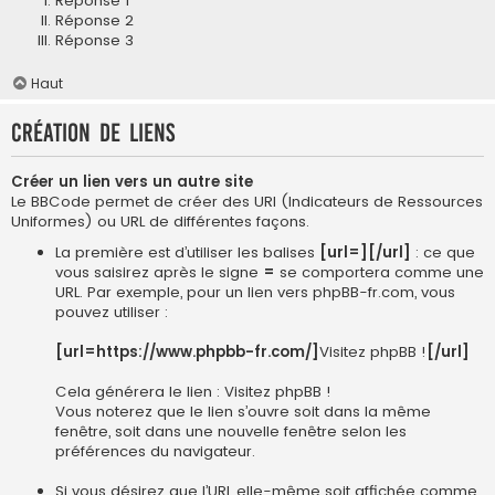
Réponse 1
Réponse 2
Réponse 3
Haut
Création de liens
Créer un lien vers un autre site
Le BBCode permet de créer des URI (Indicateurs de Ressources
Uniformes) ou URL de différentes façons.
La première est d’utiliser les balises
[url=][/url]
: ce que
vous saisirez après le signe
=
se comportera comme une
URL. Par exemple, pour un lien vers phpBB-fr.com, vous
pouvez utiliser :
[url=https://www.phpbb-fr.com/]
Visitez phpBB !
[/url]
Cela générera le lien :
Visitez phpBB !
Vous noterez que le lien s’ouvre soit dans la même
fenêtre, soit dans une nouvelle fenêtre selon les
préférences du navigateur.
Si vous désirez que l’URL elle-même soit affichée comme